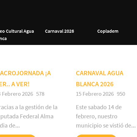
eo Cultural Agua
Carnaval 2026
Copladem
nca
ACROJORNADA ¡A
CARNAVAL AGUA
ER.. A VER!
BLANCA 2026
3 Febrero 2026
578
15 Febrero 2026
950
acias a la gestión de la
Este sabado 14 de
iputada Federal Alma
febrero, nuestro
dia de...
municipio se vistió de...