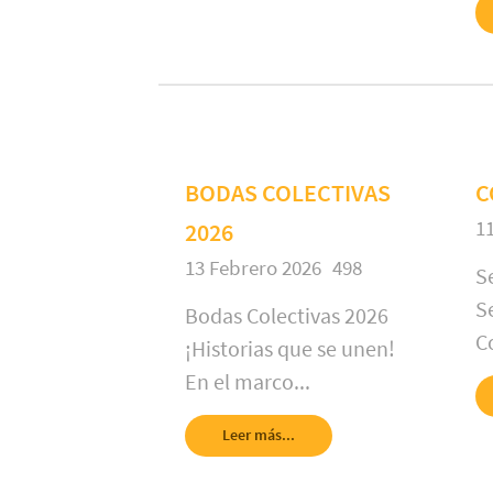
BODAS COLECTIVAS
C
1
2026
13 Febrero 2026
498
S
S
Bodas Colectivas 2026
C
¡Historias que se unen!
En el marco...
Leer más...