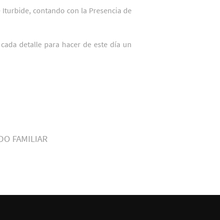
de Iturbide, contando con la Presencia de
 cada detalle para hacer de este día un
DO FAMILIAR