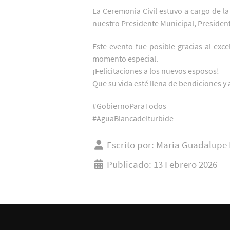
La Ceremonia Civil estuvo a cargo de la 
nuestro Presidente Municipal, President
Este evento fue posible gracias al exc
momento especial.
¡Felicitaciones a los nuevos esposos!
Que su vida esté llena de bendiciones y 
#GobiernoParaTodos
#AguaBlancadeIturbide
Escrito por:
Maria Guadalupe 
Publicado: 13 Febrero 2026