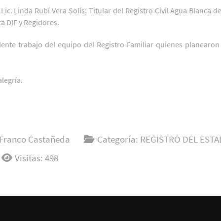
Lic. Linda Rubí Vera Solís; Titular del Registro Civil Agua Blanca 
a DIF y Regidores.
elente trabajo del equipo del Registro Familiar quienes planearon
alegría.
Franco Castañeda
Categoría:
REGISTRO DEL ESTA
Visitas: 498