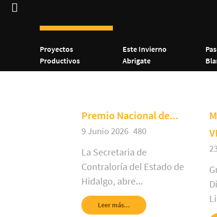
Proyectos
Este Invierno
Pas
Productivos
Abrigate
Bla
Premio Nacional de...
M
9 Junio 2026
480
V
2
La Secretaria de
Contraloría del Estado de
Gr
Hidalgo, abre...
D
Li
Leer más...