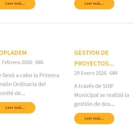
Leer más...
Leer más...
OPLADEM
GESTION DE
1 Febrero 2026
686
PROYECTOS...
29 Enero 2026
684
e llevó a cabo la Primera
esión Ordinaria del
A través de SDIF
omité de...
Municipal se realizó la
gestión de dos...
Leer más...
Leer más...