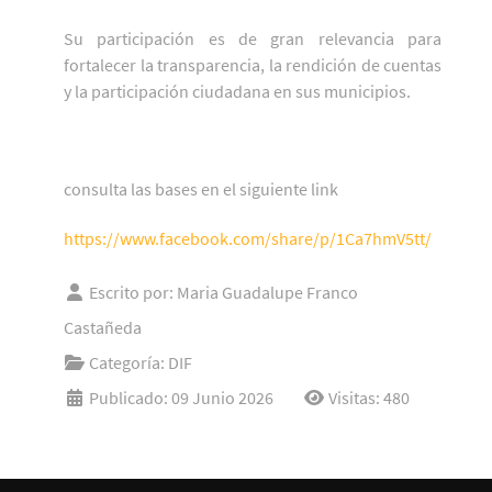
Su participación es de gran relevancia para
fortalecer la transparencia, la rendición de cuentas
y la participación ciudadana en sus municipios.
consulta las bases en el siguiente link
https://www.facebook.com/share/p/1Ca7hmV5tt/
Escrito por:
Maria Guadalupe Franco
Castañeda
Categoría:
DIF
Publicado: 09 Junio 2026
Visitas: 480