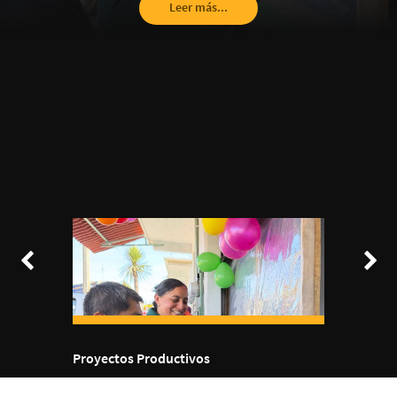
Leer más...
Proyectos Productivos
Este Invi