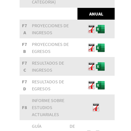
CATEGORÍA)
ANUAL
F7
PROYECCIONES DE
A
INGRESOS
F7
PROYECCIONES DE
B
EGRESOS
F7
RESULTADOS DE
C
INGRESOS
F7
RESULTADOS DE
D
EGRESOS
INFORME SOBRE
F8
ESTUDIOS
ACTUARIALES
GUÍA DE