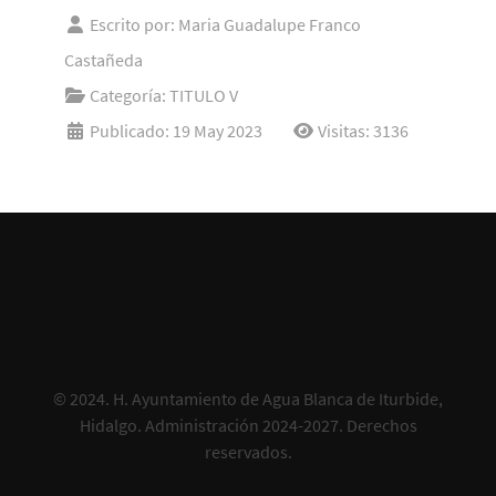
Escrito por:
Maria Guadalupe Franco
Castañeda
Categoría:
TITULO V
Publicado: 19 May 2023
Visitas: 3136
© 2024.
H. Ayuntamiento de Agua Blanca de Iturbide,
Hidalgo. Administración 2024-2027
. Derechos
reservados.